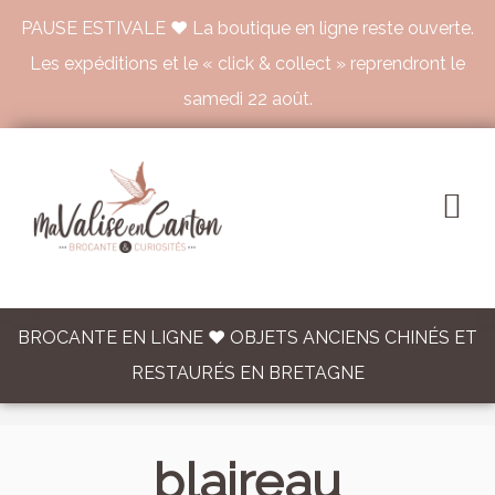
PAUSE ESTIVALE ♥ La boutique en ligne reste ouverte.
Les expéditions et le « click & collect » reprendront le
samedi 22 août.
BROCANTE EN LIGNE ♥ OBJETS ANCIENS CHINÉS ET
RESTAURÉS EN BRETAGNE
blaireau