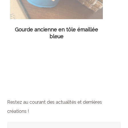
LIRE LA SUITE
Gourde ancienne en tôle émaillée
bleue
Abonnez-vous à la
newsletter
Restez au courant des actualités et dernières
créations !