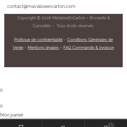
contact@mavaliseencarton.com
Copyright © 2026 MaValiseEnCarton – Brocante &
Curiosités – Tous droits réservés.
Politique de confidentialité
–
Conditions Générales de
Vente
–
Mentions légales
–
FAQ Commande & livraison
0
0
Mon panier
Panier vide
Retour à la boutique
0