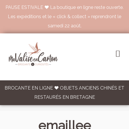
PAUSE ESTIVALE ♥ La boutique en ligne reste ouverte.
Les expéditions et le « click & collect » reprendront le
samedi 22 août.
BROCANTE EN LIGNE ♥ OBJETS ANCIENS CHINÉS ET
RESTAURÉS EN BRETAGNE
emaillee