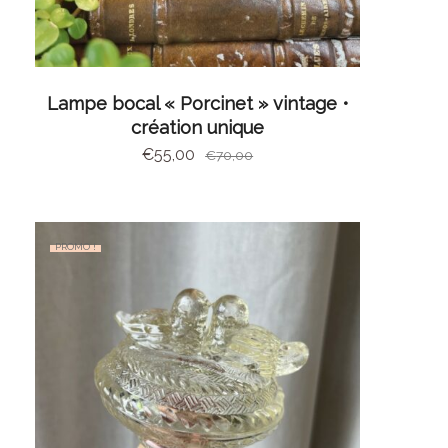
AJOUTER AU PANIER
Lampe bocal « Porcinet » vintage •
création unique
€
55,00
€
70,00
PROMO !