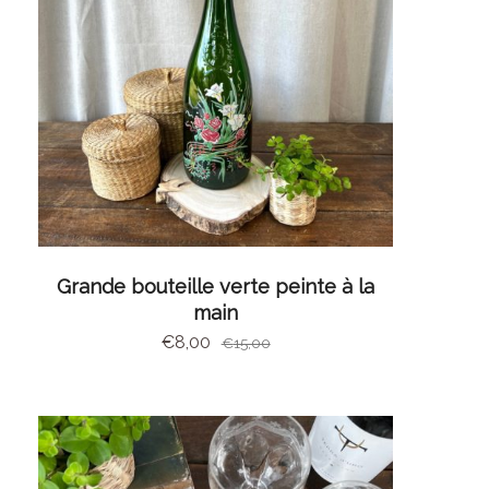
AJOUTER AU PANIER
Grande bouteille verte peinte à la
main
€
8,00
€
15,00