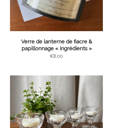
AJOUTER AU PANIER
Verre de lanterne de fiacre &
papillonnage « ingrédients »
€
8,00