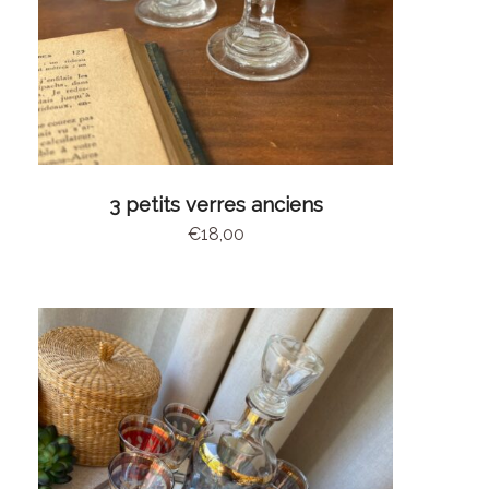
AJOUTER AU PANIER
3 petits verres anciens
€
18,00