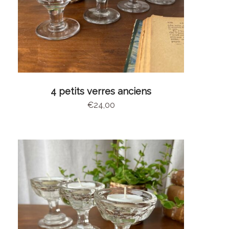
AJOUTER AU PANIER
4 petits verres anciens
€
24,00