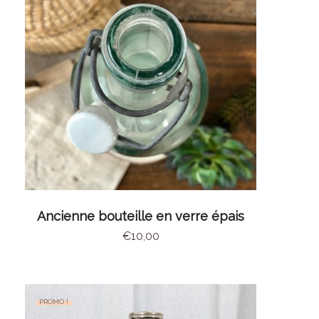
AJOUTER AU PANIER
Ancienne bouteille en verre épais
€
10,00
PROMO !