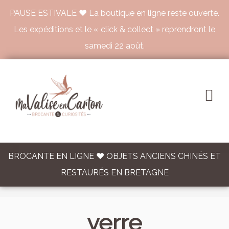
PAUSE ESTIVALE ♥ La boutique en ligne reste ouverte.
Les expéditions et le « click & collect » reprendront le
samedi 22 août.
BROCANTE EN LIGNE ♥ OBJETS ANCIENS CHINÉS ET
RESTAURÉS EN BRETAGNE
verre