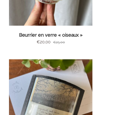
AJOUTER AU PANIER
Beurrier en verre « oiseaux »
€
20,00
€
25,00