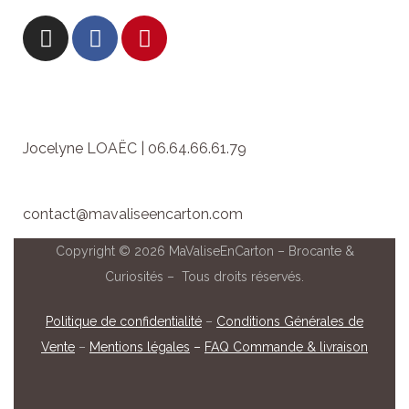
Jocelyne LOAËC | 06.64.66.61.79
contact@mavaliseencarton.com
Copyright © 2026 MaValiseEnCarton – Brocante &
Curiosités – Tous droits réservés.
Politique de confidentialité
–
Conditions Générales de
Vente
–
Mentions légales
–
FAQ Commande & livraison