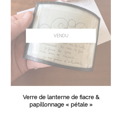
LIRE LA SUITE
Verre de lanterne de fiacre &
papillonnage « pétale »