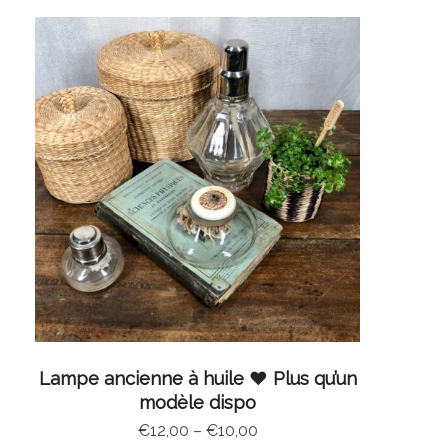
CHOIX DES OPTIONS
Lampe ancienne à huile ♥ Plus qu’un
modèle dispo
€
12,00
–
€
10,00