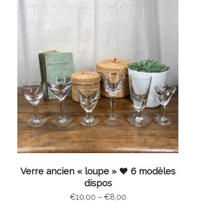
CHOIX DES OPTIONS
Verre ancien « loupe » ♥ 6 modèles
dispos
€
10,00
–
€
8,00