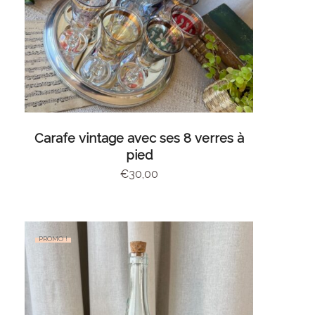
AJOUTER AU PANIER
Carafe vintage avec ses 8 verres à
pied
€
30,00
PROMO !