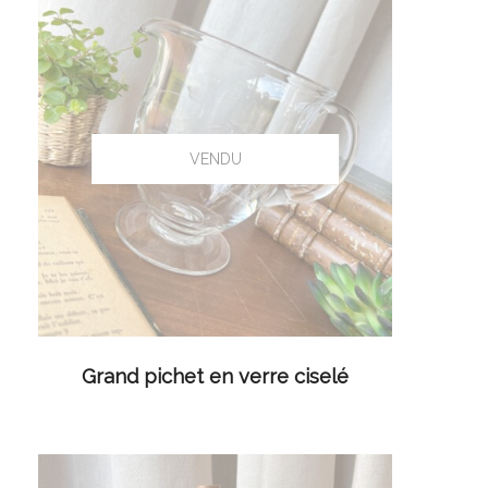
LIRE LA SUITE
Grand pichet en verre ciselé