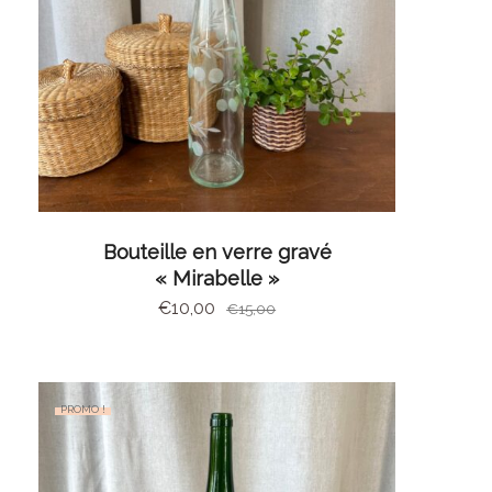
AJOUTER AU PANIER
Bouteille en verre gravé
« Mirabelle »
€
10,00
€
15,00
PROMO !