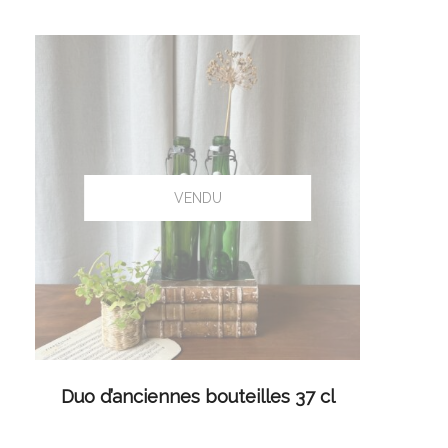
LIRE LA SUITE
Duo d’anciennes bouteilles 37 cl