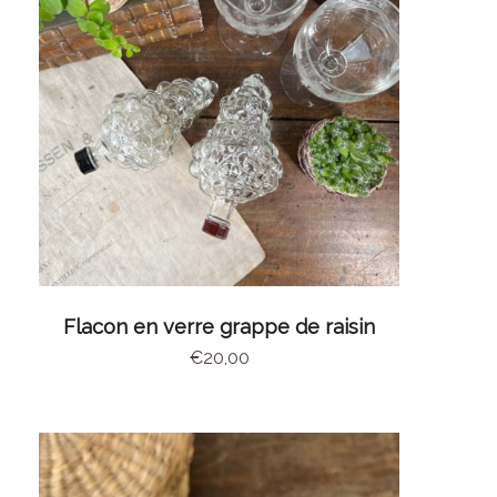
CHOIX DES OPTIONS
Flacon en verre grappe de raisin
€
20,00