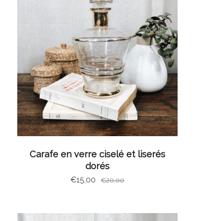
AJOUTER AU PANIER
Carafe en verre ciselé et liserés
dorés
€
15,00
€
20,00