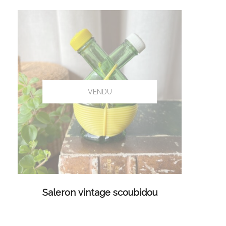
LIRE LA SUITE
Saleron vintage scoubidou