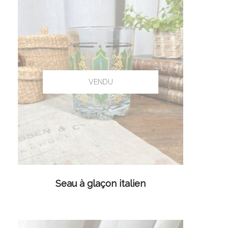
LIRE LA SUITE
Seau à glaçon italien