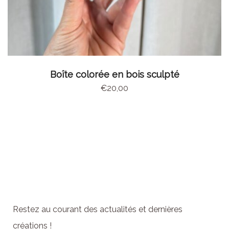
AJOUTER AU PANIER
Boîte colorée en bois sculpté
€
20,00
Abonnez-vous à la
newsletter
Restez au courant des actualités et dernières
créations !