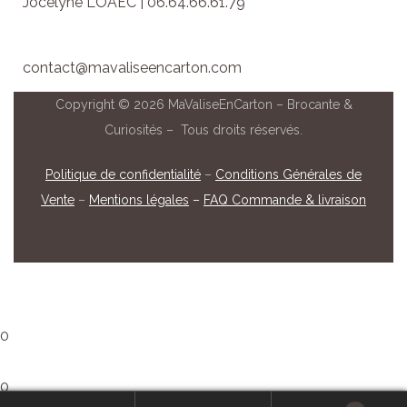
Jocelyne LOAËC | 06.64.66.61.79
contact@mavaliseencarton.com
Copyright © 2026 MaValiseEnCarton – Brocante &
Curiosités – Tous droits réservés.
Politique de confidentialité
–
Conditions Générales de
Vente
–
Mentions légales
–
FAQ Commande & livraison
0
0