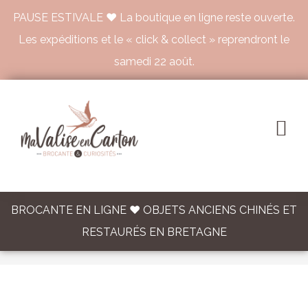
PAUSE ESTIVALE ♥ La boutique en ligne reste ouverte.
Les expéditions et le « click & collect » reprendront le
samedi 22 août.
BROCANTE EN LIGNE ♥ OBJETS ANCIENS CHINÉS ET
RESTAURÉS EN BRETAGNE