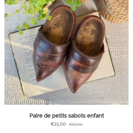
AJOUTER AU PANIER
Paire de petits sabots enfant
€
15,00
€
25,00