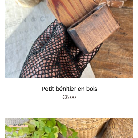
AJOUTER AU PANIER
Petit bénitier en bois
€
8,00
PROMO !