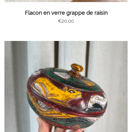
CHOIX DES OPTIONS
Flacon en verre grappe de raisin
€
20,00