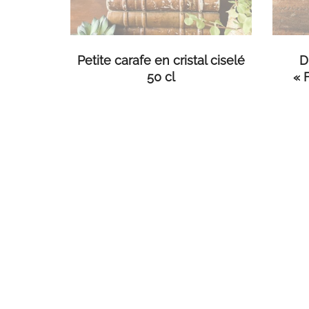
LIRE LA SUITE
Petite carafe en cristal ciselé
D
50 cl
« 