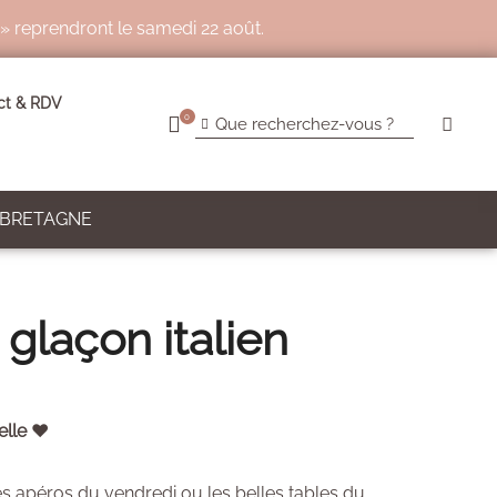
 » reprendront le samedi 22 août.
ct & RDV
0
 BRETAGNE
 glaçon italien
elle ♥
s apéros du vendredi ou les belles tables du