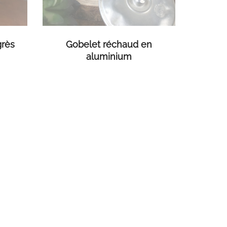
LIRE LA SUITE
grès
Gobelet réchaud en
aluminium