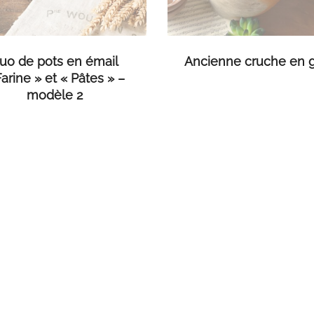
LIRE LA SUITE
LIRE LA SUITE
uo de pots en émail
Ancienne cruche en 
Farine » et « Pâtes » –
modèle 2