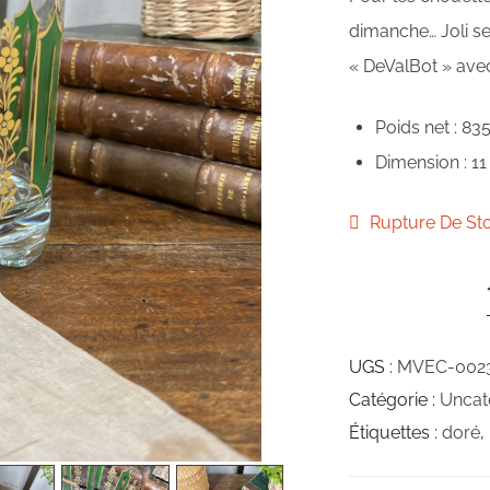
dimanche… Joli se
« DeValBot » avec
Poids net : 83
Dimension : 11
Rupture De St
UGS :
MVEC-002
Catégorie :
Uncat
Étiquettes :
doré
,