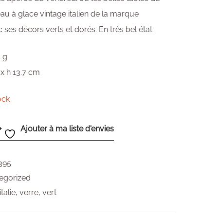
au à glace vintage italien de la marque
 ses décors verts et dorés. En très bel état
5 g
 x h 13.7 cm
ock
Ajouter à ma liste d'envies
395
egorized
italie
,
verre
,
vert