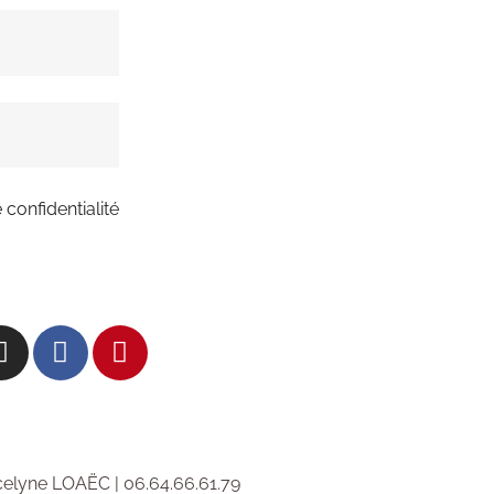
 confidentialité
elyne LOAËC | 06.64.66.61.79