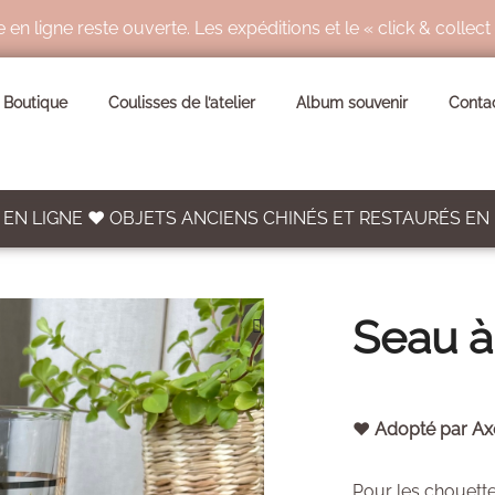
ligne reste ouverte. Les expéditions et le « click & collect
Boutique
Coulisses de l’atelier
Album souvenir
Conta
EN LIGNE ♥ OBJETS ANCIENS CHINÉS ET RESTAURÉS EN
Seau à
🔍
♥ Adopté par Ax
Pour les chouette