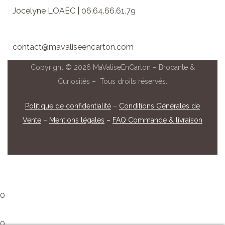
Jocelyne LOAËC | 06.64.66.61.79
contact@mavaliseencarton.com
Copyright © 2026 MaValiseEnCarton – Brocante &
Curiosités – Tous droits réservés.
Politique de confidentialité
–
Conditions Générales de
Vente
–
Mentions légales
–
FAQ Commande & livraison
0
0