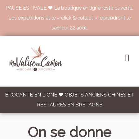
PAUSE ESTIVALE ♥ La boutique en ligne reste ouverte.
Les expéditions et le « click & collect » reprendront le
samedi 22 août.
BROCANTE EN LIGNE ♥ OBJETS ANCIENS CHINÉS ET
RESTAURÉS EN BRETAGNE
On se donne