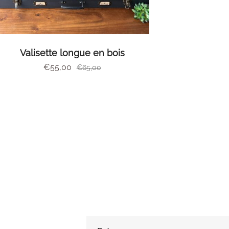
AJOUTER AU PANIER
Valisette longue en bois
€
55,00
€
65,00
ewsletter