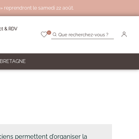
 » reprendront le samedi 22 août.
ct & RDV
0
 BRETAGNE
ciens permettent d’organiser la