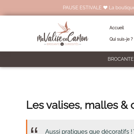
PAUSE ESTIVALE ♥ La boutique en 
Accueil
Qui suis-je ?
BROCANTE 
Les valises, malles & 
Aussi pratiques que décoratifs !