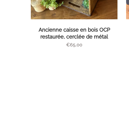
AJOUTER AU PANIER
Ancienne caisse en bois OCP
restaurée, cerclée de métal
€
65,00
Abonnez-vous à la n