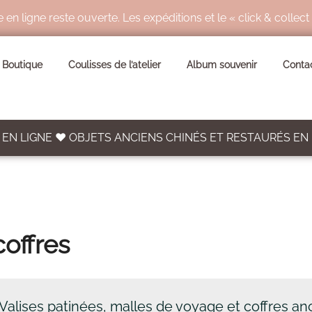
ligne reste ouverte. Les expéditions et le « click & collect
Valises, malles & coffres
Shop
Valises, malles & coffres
Boutique
Coulisses de l’atelier
Album souvenir
Conta
EN LIGNE ♥ OBJETS ANCIENS CHINÉS ET RESTAURÉS EN
coffres
 Valises patinées, malles de voyage et coffres an