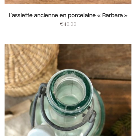
AJOUTER AU PANIER
L’assiette ancienne en porcelaine « Barbara »
€
40,00