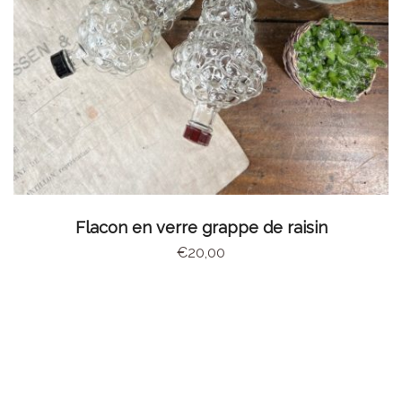
CHOIX DES OPTIONS
Flacon en verre grappe de raisin
€
20,00
Abonnez-vous à la