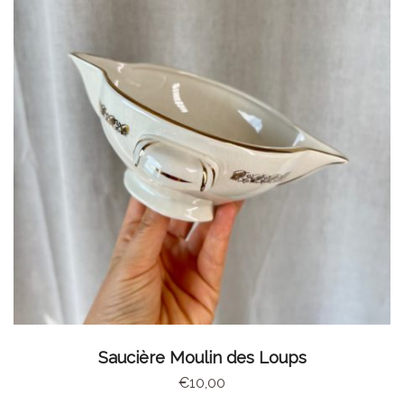
AJOUTER AU PANIER
Saucière Moulin des Loups
€
10,00