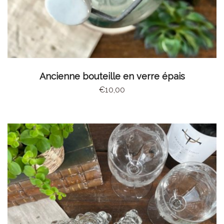
AJOUTER AU PANIER
Ancienne bouteille en verre épais
€
10,00