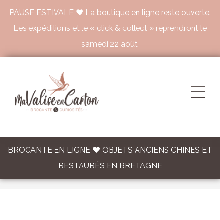
PAUSE ESTIVALE ♥ La boutique en ligne reste ouverte.
Les expéditions et le « click & collect » reprendront le
samedi 22 août.
BROCANTE EN LIGNE ♥ OBJETS ANCIENS CHINÉS ET
RESTAURÉS EN BRETAGNE