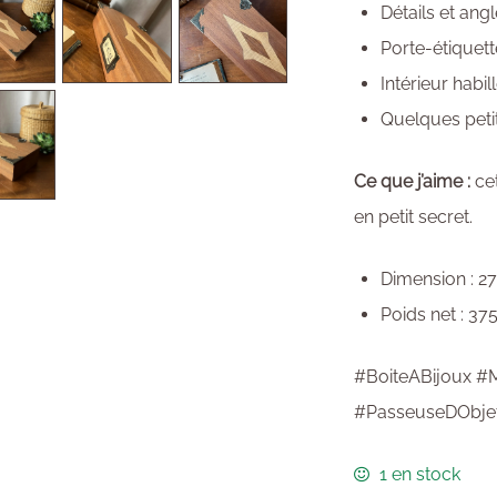
Détails et angl
Porte-étiquett
Intérieur habil
Quelques pet
Ce que j’aime :
cet
en petit secret.
Dimension : 27
Poids net : 37
#BoiteABijoux #M
#PasseuseDObje
1 en stock