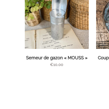
AJOUTER AU PANIER
Semeur de gazon « MOUSS »
Coupe
€
10,00