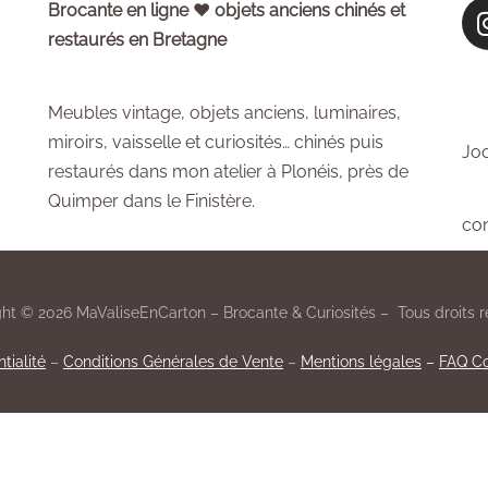
Brocante en ligne ♥ objets anciens chinés et
restaurés en Bretagne
Meubles vintage, objets anciens, luminaires,
miroirs, vaisselle et curiosités… chinés puis
Joc
restaurés dans mon atelier à Plonéis, près de
Quimper dans le Finistère.
co
ht © 2026 MaValiseEnCarton – Brocante & Curiosités – Tous droits r
tialité
–
Conditions Générales de Vente
–
Mentions légales
–
FAQ Co