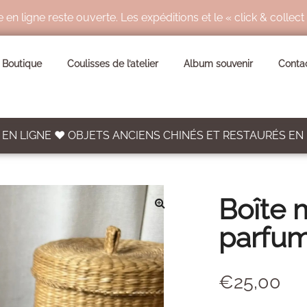
ligne reste ouverte. Les expéditions et le « click & collect
Boutique
Coulisses de l’atelier
Album souvenir
Conta
EN LIGNE ♥ OBJETS ANCIENS CHINÉS ET RESTAURÉS EN
Boîte 
🔍
parfu
€
25,00