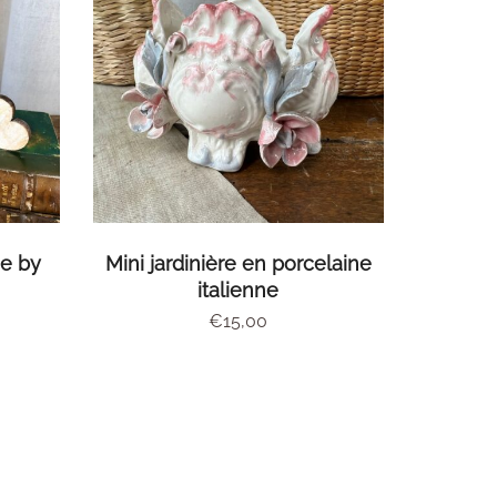
R
AJOUTER AU PANIER
ue by
Mini jardinière en porcelaine
italienne
€
15,00