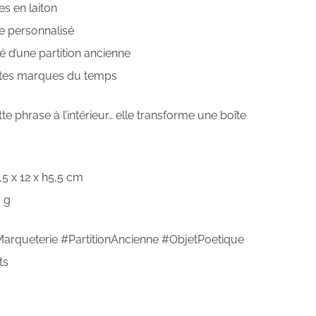
es en laiton
e personnalisé
lé d’une partition ancienne
ites marques du temps
te phrase à l’intérieur… elle transforme une boîte
,5 x 12 x h5,5 cm
5 g
arqueterie #PartitionAncienne #ObjetPoetique
ts