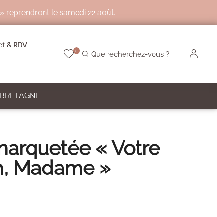
 » reprendront le samedi 22 août.
ct & RDV
0
 BRETAGNE
marquetée « Votre
m, Madame »