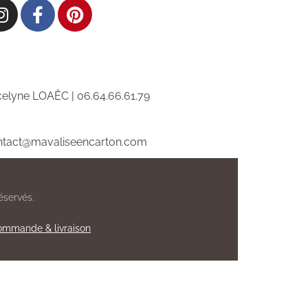
elyne LOAËC | 06.64.66.61.79
ntact@mavaliseencarton.com
éservés.
mmande & livraison