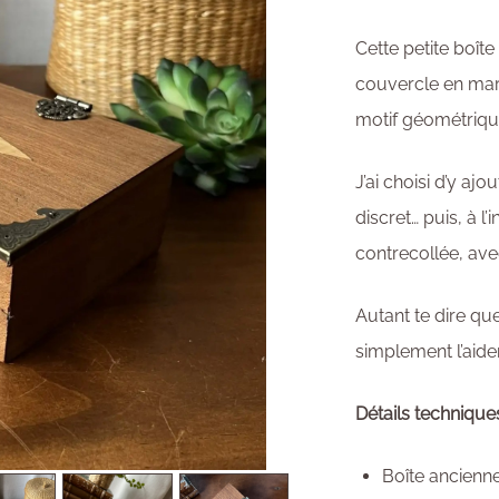
Cette petite boît
couvercle en mar
motif géométrique
J’ai choisi d’y aj
discret… puis, à l’
contrecollée, ave
Autant te dire que 
simplement l’aider
Détails technique
Boîte ancienn