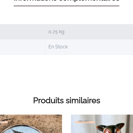
0,75 kg
En Stock
Produits similaires
O !
PROMO !