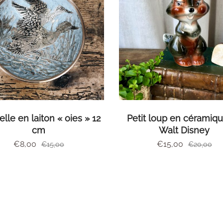
AJOUTER AU PANIER
AJOUTER AU PANIE
lle en laiton « oies » 12
Petit loup en céramiq
cm
Walt Disney
€
8,00
€
15,00
€
15,00
€
20,00