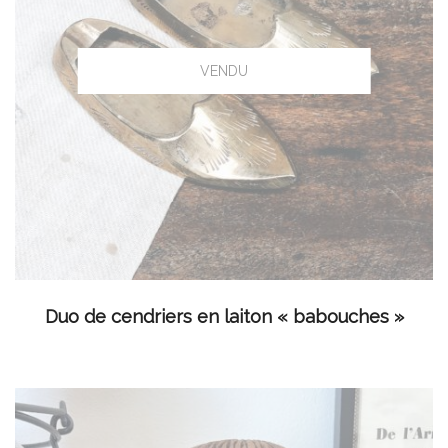
LIRE LA SUITE
Duo de cendriers en laiton « babouches »