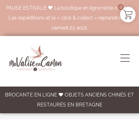
0
PAUSE ESTIVALE ♥ La boutique en ligne reste ouverte.
Les expéditions et le « click & collect » reprendront le
samedi 22 août.
BROCANTE EN LIGNE ♥ OBJETS ANCIENS CHINÉS ET
RESTAURÉS EN BRETAGNE