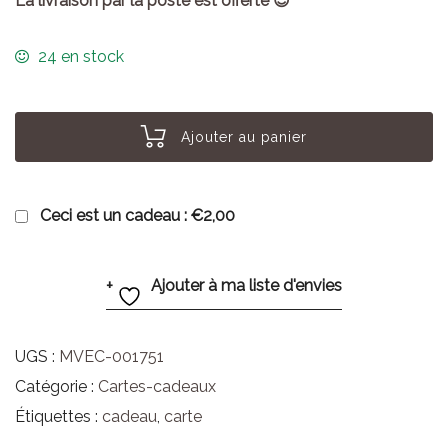
La livraison par la poste est offerte 😉
24 en stock
Ajouter au panier
Ceci est un cadeau :
€2,00
Ajouter à ma liste d'envies
UGS :
MVEC-001751
Catégorie :
Cartes-cadeaux
Étiquettes :
cadeau
,
carte