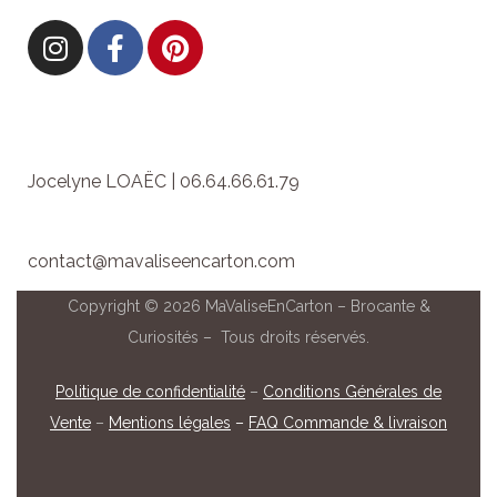
Jocelyne LOAËC | 06.64.66.61.79
contact@mavaliseencarton.com
Copyright © 2026 MaValiseEnCarton – Brocante &
Curiosités – Tous droits réservés.
Politique de confidentialité
–
Conditions Générales de
Vente
–
Mentions légales
–
FAQ Commande & livraison