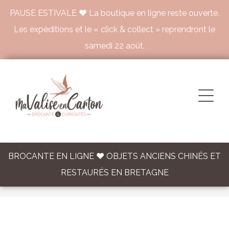
PAUSE ESTIVALE ♥ La boutique en ligne reste ouverte.
Les expéditions et le « click & collect » reprendront le
samedi 22 août.
BROCANTE EN LIGNE ♥ OBJETS ANCIENS CHINÉS ET
RESTAURÉS EN BRETAGNE