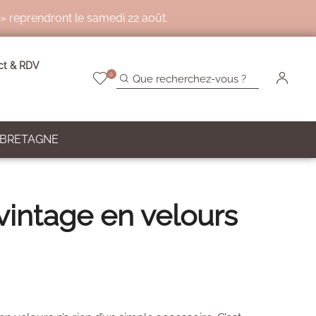
 » reprendront le samedi 22 août.
ct & RDV
0
 BRETAGNE
 vintage en velours