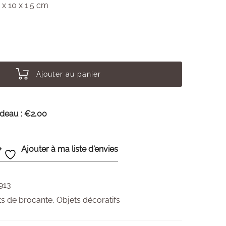
 x 10 x 1.5 cm
Ajouter au panier
adeau :
€2,00
Ajouter à ma liste d'envies
913
ts de brocante
,
Objets décoratifs