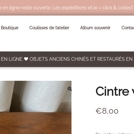
ligne reste ouverte. Les expéditions et le « click & collect
Boutique
Coulisses de l’atelier
Album souvenir
Conta
EN LIGNE ♥ OBJETS ANCIENS CHINÉS ET RESTAURÉS EN
Cintre
🔍
€
8,00