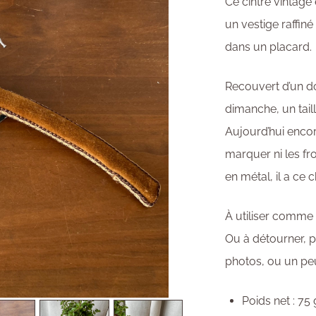
Ce cintre vintage 
un vestige raffi
dans un placard.
Recouvert d’un do
dimanche, un tail
Aujourd’hui encore
marquer ni les fr
en métal, il a ce 
À utiliser comme 
Ou à détourner, 
photos, ou un pe
Poids net : 75 