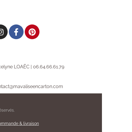
elyne LOAËC | 06.64.66.61.79
ntact@mavaliseencarton.com
éservés.
mmande & livraison