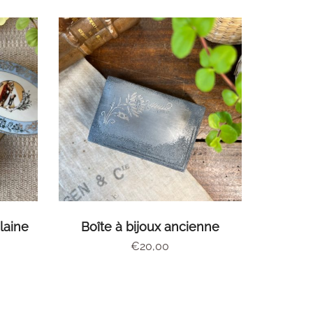
S
AJOUTER AU PANIER
laine
Boîte à bijoux ancienne
€
20,00