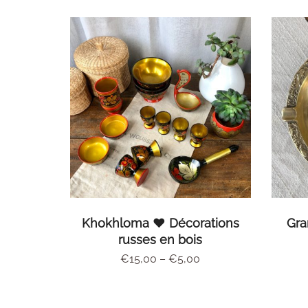
CHOIX DES OPTIONS
Khokhloma ♥ Décorations
Gra
russes en bois
€
15,00
–
€
5,00