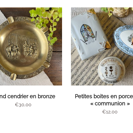
AJOUTER AU PANIER
CHOIX DES OPTION
nd cendrier en bronze
Petites boites en porce
« communion »
€
30,00
€
12,00