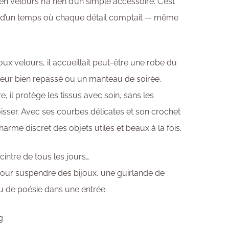
en velours n’a rien d’un simple accessoire. C’est
né d’un temps où chaque détail comptait — même
ux velours, il accueillait peut-être une robe du
leur bien repassé ou un manteau de soirée.
, il protège les tissus avec soin, sans les
oisser. Avec ses courbes délicates et son crochet
charme discret des objets utiles et beaux à la fois.
cintre de tous les jours…
pour suspendre des bijoux, une guirlande de
u de poésie dans une entrée.
g