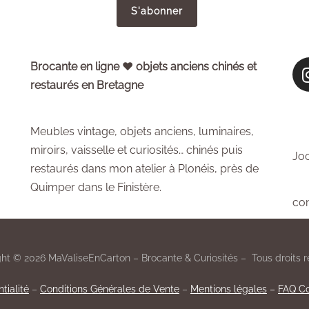
Brocante en ligne ♥ objets anciens chinés et
restaurés en Bretagne
Meubles vintage, objets anciens, luminaires,
miroirs, vaisselle et curiosités… chinés puis
Joc
restaurés dans mon atelier à Plonéis, près de
Quimper dans le Finistère.
co
ht © 2026 MaValiseEnCarton – Brocante & Curiosités – Tous droits r
tialité
–
Conditions Générales de Vente
–
Mentions légales
–
FAQ Co