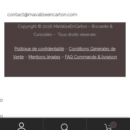
contact@mavaliseencarton.com
Copyright © 2026 MaValiseEnCarton – Brocante &
Curiosités – Tous droits réservés.
Politique de confidentialité
–
Conditions Générales de
Vente
–
Mentions légales
–
FAQ Commande & livraison
0
0
0
Que recherchez-vous ?
Mon panier