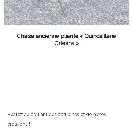
LIRE LA SUITE
Chaise ancienne pliante « Quincaillerie
Orléans »
Abonnez-vous à la
newsletter
Restez au courant des actualités et dernières
créations !