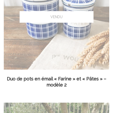
LIRE LA SUITE
Duo de pots en émail « Farine » et « Pâtes » –
modèle 2