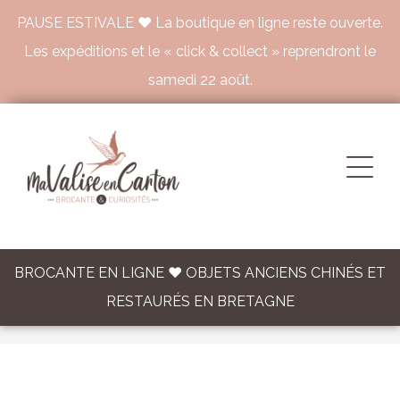
PAUSE ESTIVALE ♥ La boutique en ligne reste ouverte.
Les expéditions et le « click & collect » reprendront le
samedi 22 août.
BROCANTE EN LIGNE ♥ OBJETS ANCIENS CHINÉS ET
RESTAURÉS EN BRETAGNE