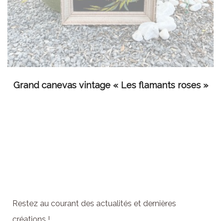
LIRE LA SUITE
Grand canevas vintage « Les flamants roses »
Abonnez-vous à la
newsletter
Restez au courant des actualités et dernières
créations !