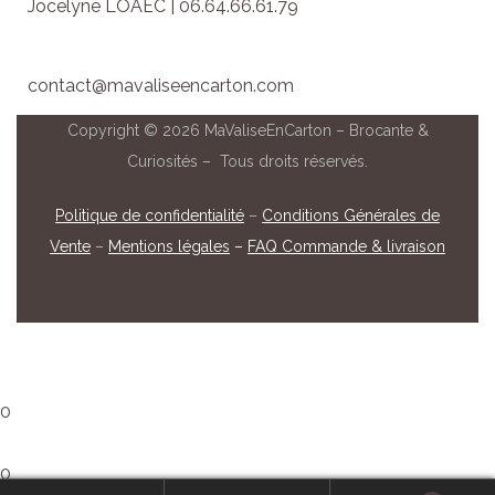
Jocelyne LOAËC | 06.64.66.61.79
contact@mavaliseencarton.com
Copyright © 2026 MaValiseEnCarton – Brocante &
Curiosités – Tous droits réservés.
Politique de confidentialité
–
Conditions Générales de
Vente
–
Mentions légales
–
FAQ Commande & livraison
0
0