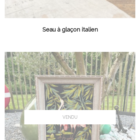
LIRE LA SUITE
Seau à glaçon italien