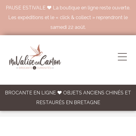
PAUSE ESTIVALE ♥ La boutique en ligne reste ouverte.
Les expéditions et le « click & collect » reprendront le
samedi 22 août.
BROCANTE EN LIGNE ♥ OBJETS ANCIENS CHINÉS ET
RESTAURÉS EN BRETAGNE