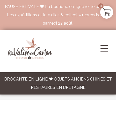
0
PAUSE ESTIVALE ♥ La boutique en ligne reste ouverte.
Les expéditions et le « click & collect » reprendront le
samedi 22 août.
BROCANTE EN LIGNE ♥ OBJETS ANCIENS CHINÉS ET
RESTAURÉS EN BRETAGNE