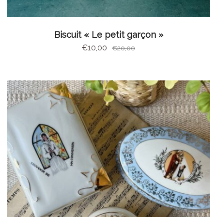
AJOUTER AU PANIER
Biscuit « Le petit garçon »
€
10,00
€
20,00