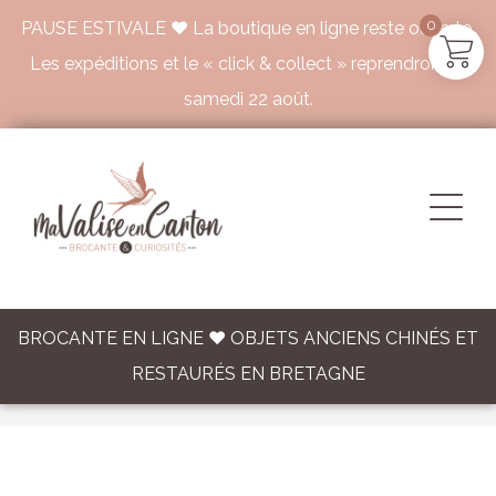
0
PAUSE ESTIVALE ♥ La boutique en ligne reste ouverte.
Les expéditions et le « click & collect » reprendront le
samedi 22 août.
BROCANTE EN LIGNE ♥ OBJETS ANCIENS CHINÉS ET
RESTAURÉS EN BRETAGNE