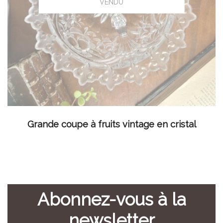
LIRE LA SUITE
Grande coupe à fruits vintage en cristal
Abonnez-vous à la
newsletter