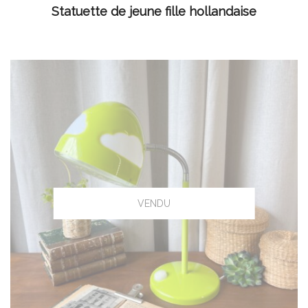
LIRE LA SUITE
Statuette de jeune fille hollandaise