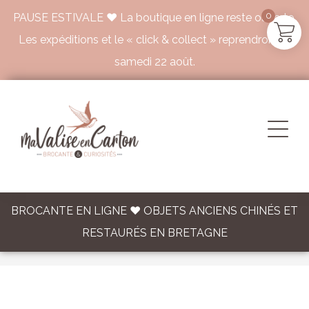
0
PAUSE ESTIVALE ♥ La boutique en ligne reste ouverte.
Les expéditions et le « click & collect » reprendront le
samedi 22 août.
BROCANTE EN LIGNE ♥ OBJETS ANCIENS CHINÉS ET
RESTAURÉS EN BRETAGNE