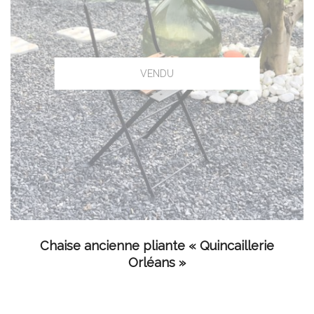
LIRE LA SUITE
Chaise ancienne pliante « Quincaillerie
Orléans »