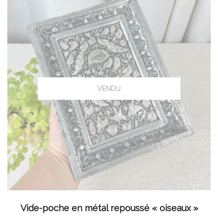
LIRE LA SUITE
Vide-poche en métal repoussé « oiseaux »