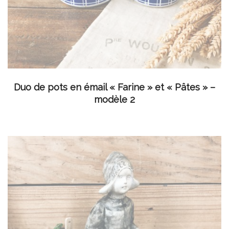
LIRE LA SUITE
Duo de pots en émail « Farine » et « Pâtes » –
modèle 2