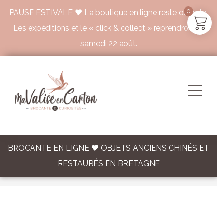
0
PAUSE ESTIVALE ♥ La boutique en ligne reste ouverte.
Les expéditions et le « click & collect » reprendront le
samedi 22 août.
BROCANTE EN LIGNE ♥ OBJETS ANCIENS CHINÉS ET
RESTAURÉS EN BRETAGNE