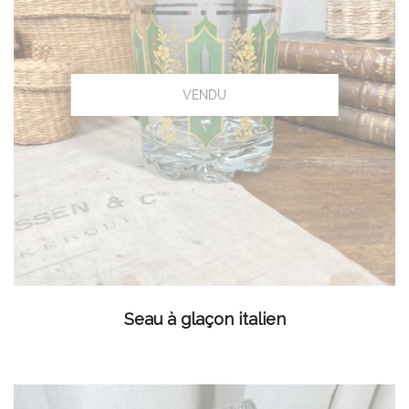
LIRE LA SUITE
Seau à glaçon italien