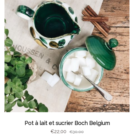
AJOUTER AU PANIER
Pot à lait et sucrier Boch Belgium
€
22,00
€
30,00