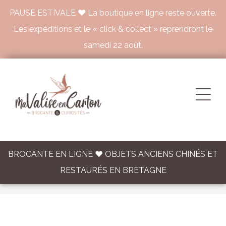
PAUSE ESTIVALE ♥ La boutique en ligne reste ouverte.
Les expéditions et le « click & collect » reprendront le
samedi 22 août.
BROCANTE EN LIGNE ♥ OBJETS ANCIENS CHINÉS ET
RESTAURÉS EN BRETAGNE