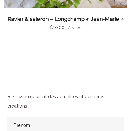
AJOUTER AU PANIER
Ravier & saleron – Longchamp « Jean-Marie »
€
10,00
€
20,00
Abonnez-vous à la
newsletter
Restez au courant des actualités et dernières
créations !