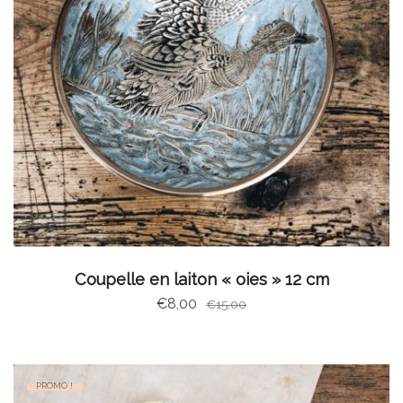
AJOUTER AU PANIER
Coupelle en laiton « oies » 12 cm
€
8,00
€
15,00
PROMO !