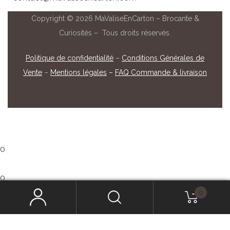
Copyright © 2026 MaValiseEnCarton – Brocante &
Curiosités – Tous droits réservés.
Politique de confidentialité
–
Conditions Générales de
Vente
–
Mentions légales
–
FAQ Commande & livraison
0
0
0
Mon panier
Que recherchez-vous ?
Panier vide
Retour à la boutique
Continuer mes achats