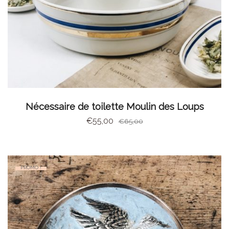
AJOUTER AU PANIER
Nécessaire de toilette Moulin des Loups
€
55,00
€
65,00
PROMO !