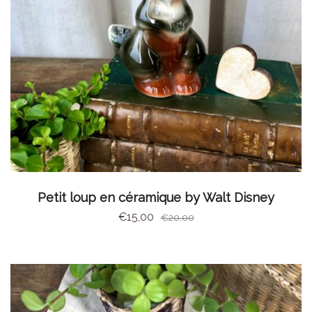
AJOUTER AU PANIER
Petit loup en céramique by Walt Disney
€
15,00
€
20,00