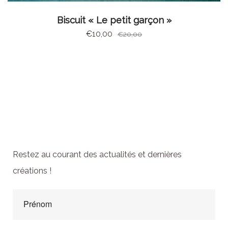
AJOUTER AU PANIER
Biscuit « Le petit garçon »
€
10,00
€
20,00
Abonnez-vous à la
newsletter
Restez au courant des actualités et dernières
créations !