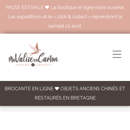
PAUSE ESTIVALE ♥ La boutique en ligne reste ouverte.
Les expéditions et le « click & collect » reprendront le
samedi 22 août.
BROCANTE EN LIGNE ♥ OBJETS ANCIENS CHINÉS ET
RESTAURÉS EN BRETAGNE