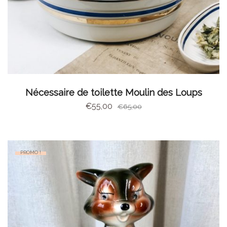
AJOUTER AU PANIER
Nécessaire de toilette Moulin des Loups
€
55,00
€
65,00
PROMO !