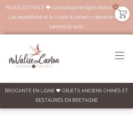
0
PAUSE ESTIVALE ♥ La boutique en ligne reste ouverte.
Les expéditions et le « click & collect » reprendront le
samedi 22 août.
BROCANTE EN LIGNE ♥ OBJETS ANCIENS CHINÉS ET
RESTAURÉS EN BRETAGNE