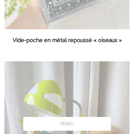
LIRE LA SUITE
Vide-poche en métal repoussé « oiseaux »