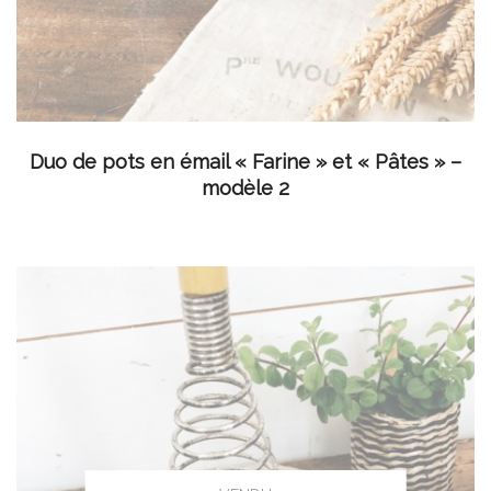
LIRE LA SUITE
Duo de pots en émail « Farine » et « Pâtes » –
modèle 2