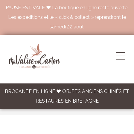
PAUSE ESTIVALE ♥ La boutique en ligne reste ouverte.
Les expéditions et le « click & collect » reprendront le
samedi 22 août.
BROCANTE EN LIGNE ♥ OBJETS ANCIENS CHINÉS ET
RESTAURÉS EN BRETAGNE