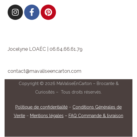
Jocelyne LOAËC | 06.64.66.61.79
contact@mavaliseencarton.com
Copyright © 2026 MaValiseEnCarton – Brocante &
Curiosités – Tous droits réservés.
Politique de confidentialité
–
Conditions Générales de
Vente
–
Mentions légales
–
FAQ Commande & livraison