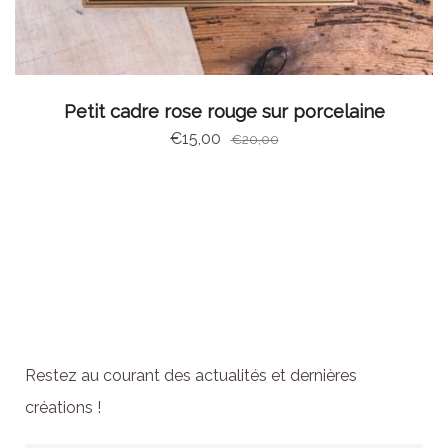
AJOUTER AU PANIER
Petit cadre rose rouge sur porcelaine
€
15,00
€
20,00
Abonnez-vous à la
newsletter
Restez au courant des actualités et dernières
créations !