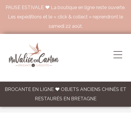
PAUSE ESTIVALE ♥ La boutique en ligne reste ouverte.
Les expéditions et le « click & collect » reprendront le
samedi 22 août.
BROCANTE EN LIGNE ♥ OBJETS ANCIENS CHINÉS ET
RESTAURÉS EN BRETAGNE