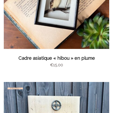
AJOUTER AU PANIER
Cadre asiatique « hibou » en plume
€
15,00
PROMO !