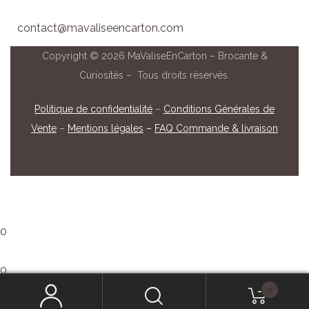
contact@mavaliseencarton.com
Copyright © 2026 MaValiseEnCarton – Brocante &
Curiosités – Tous droits réservés.
Politique de confidentialité
–
Conditions Générales de
Vente
–
Mentions légales
–
FAQ Commande & livraison
0
0
0
Que recherchez-vous ?
Mon panier