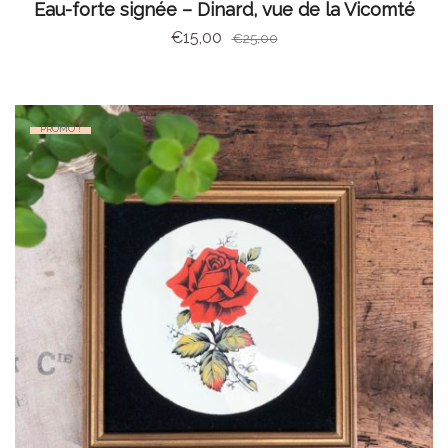
AJOUTER AU PANIER
Eau-forte signée – Dinard, vue de la Vicomté
€
15,00
€
25,00
PROMO !