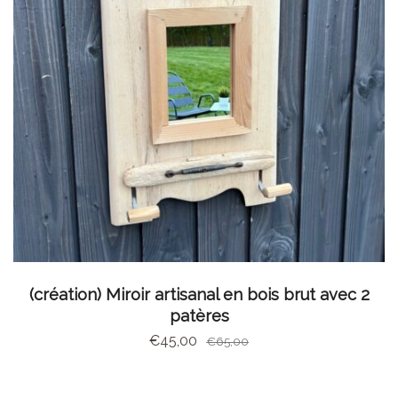
AJOUTER AU PANIER
(création) Miroir artisanal en bois brut avec 2
patères
€
45,00
€
65,00