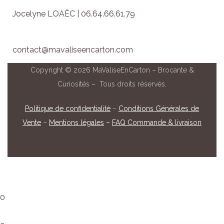
Jocelyne LOAËC | 06.64.66.61.79
contact@mavaliseencarton.com
Copyright © 2026 MaValiseEnCarton – Brocante &
Curiosités – Tous droits réservés.
Politique de confidentialité
–
Conditions Générales de
Vente
–
Mentions légales
–
FAQ Commande & livraison
0