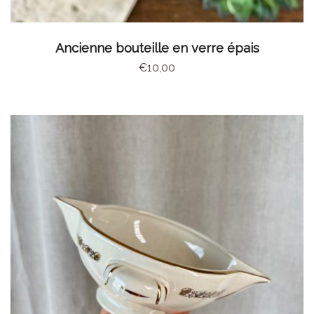
AJOUTER AU PANIER
Ancienne bouteille en verre épais
€
10,00