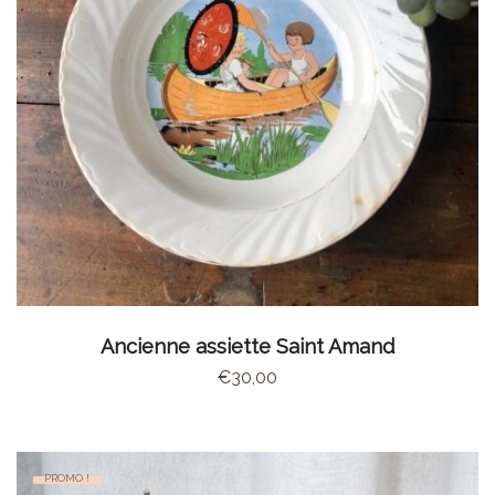
AJOUTER AU PANIER
Ancienne assiette Saint Amand
€
30,00
PROMO !