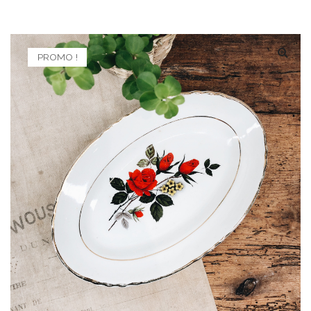
PROMO !
🔍