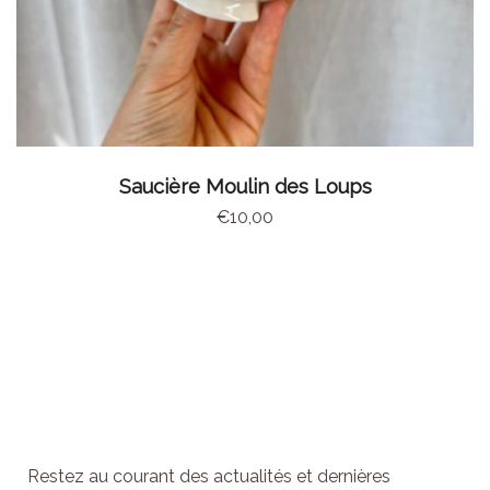
AJOUTER AU PANIER
Saucière Moulin des Loups
€
10,00
Abonnez-vous à la
newsletter
Restez au courant des actualités et dernières