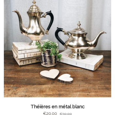
CHOIX DES OPTIONS
Théières en métal blanc
€
20,00
€
30,00