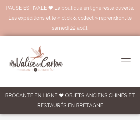
PAUSE ESTIVALE ♥ La boutique en ligne reste ouverte.
Les expéditions et le « click & collect » reprendront le
samedi 22 août.
BROCANTE EN LIGNE ♥ OBJETS ANCIENS CHINÉS ET
RESTAURÉS EN BRETAGNE