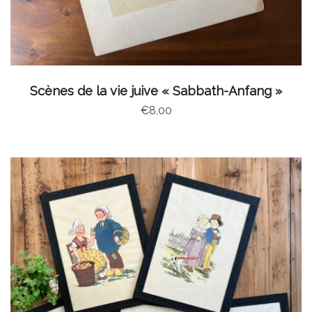
AJOUTER AU PANIER
Scènes de la vie juive « Sabbath-Anfang »
€
8,00