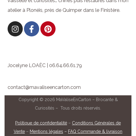
vaisselle et curiosités… chinés puis restaurés dans mon
atelier à Plonéis, près de Quimper dans le Finistère.
Jocelyne LOAËC | 06.64.66.61.79
contact@mavaliseencarton.com
Copyright © 2026 MaValiseEnCarton – Brocante &
Curiosités – Tous droits réservés.
Politique de confidentialité
–
Conditions Générales de
Vente
–
Mentions légales
–
FAQ Commande & livraison