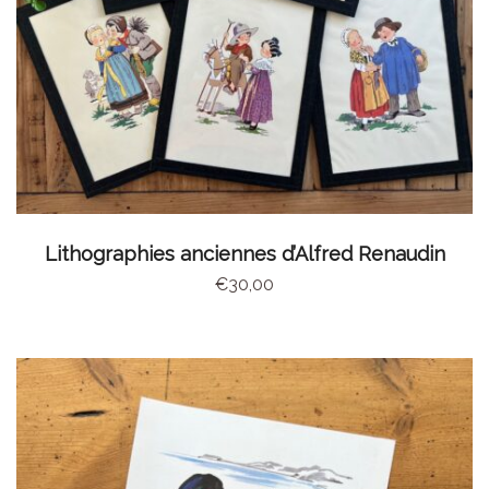
CHOIX DES OPTIONS
Lithographies anciennes d’Alfred Renaudin
€
30,00