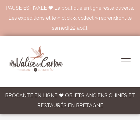
PAUSE ESTIVALE ♥ La boutique en ligne reste ouverte.
Les expéditions et le « click & collect » reprendront le
samedi 22 août.
BROCANTE EN LIGNE ♥ OBJETS ANCIENS CHINÉS ET
RESTAURÉS EN BRETAGNE