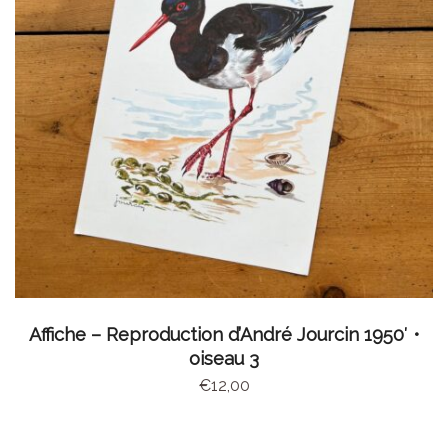
AJOUTER AU PANIER
Affiche – Reproduction d’André Jourcin 1950′ •
oiseau 3
€
12,00