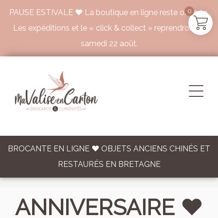
0
PAUSE ESTIVALE ♥ La boutique en ligne reste ouverte.
Les expéditions et le « click & collect » reprendront le
samedi 22 août.
BROCANTE EN LIGNE ♥ OBJETS ANCIENS CHINÉS ET
RESTAURÉS EN BRETAGNE
ANNIVERSAIRE ♥