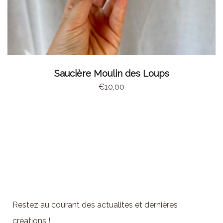
AJOUTER AU PANIER
Saucière Moulin des Loups
€
10,00
Abonnez-vous à la
newsletter
Restez au courant des actualités et dernières
créations !