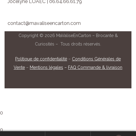
Jocelyne LOAËC | 06.64.66.61.79
contact@mavaliseencarton.com
Copyright © 2026 MaValiseEnCarton – Brocante &
Curiosités – Tous droits réservés.
Politique de confidentialité
–
Conditions Générales de
Vente
–
Mentions légales
–
FAQ Commande & livraison
0
0