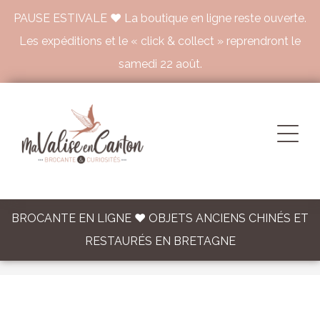
PAUSE ESTIVALE ♥ La boutique en ligne reste ouverte.
Les expéditions et le « click & collect » reprendront le
samedi 22 août.
BROCANTE EN LIGNE ♥ OBJETS ANCIENS CHINÉS ET
RESTAURÉS EN BRETAGNE