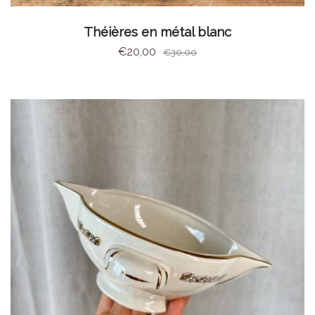
CHOIX DES OPTIONS
Théières en métal blanc
€
20,00
€
30,00