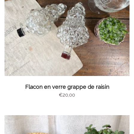
CHOIX DES OPTIONS
Flacon en verre grappe de raisin
€
20,00