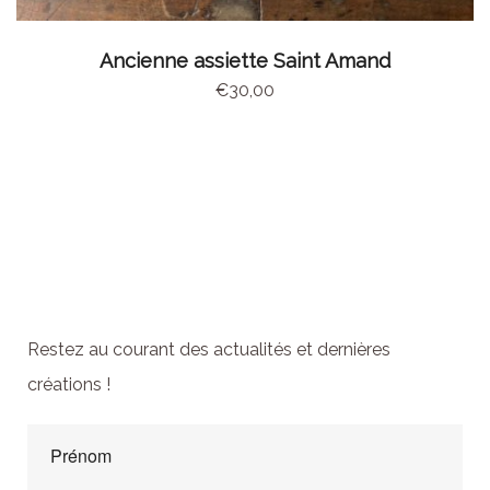
AJOUTER AU PANIER
Ancienne assiette Saint Amand
€
30,00
Abonnez-vous à la
newsletter
Restez au courant des actualités et dernières
créations !