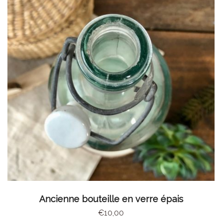
AJOUTER AU PANIER
Ancienne bouteille en verre épais
€
10,00