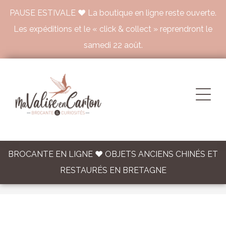
PAUSE ESTIVALE ♥ La boutique en ligne reste ouverte.
Les expéditions et le « click & collect » reprendront le
samedi 22 août.
BROCANTE EN LIGNE ♥ OBJETS ANCIENS CHINÉS ET
RESTAURÉS EN BRETAGNE