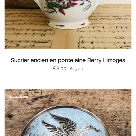
AJOUTER AU PANIER
Sucrier ancien en porcelaine Berry Limoges
€
8,00
€
15,00
PROMO !