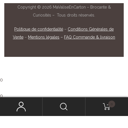
Copyright © 2026 MaValiseEnCarton – Brocante &
Curiosités – Tous droits réservés.
Politique de confidentialité
–
Conditions Générales de
Vente
–
Mentions légales
–
FAQ Commande & livraison
0
0
0
Que recherchez-vous ?
Mon panier
Panier vide
Retour à la boutique
Continuer mes achats